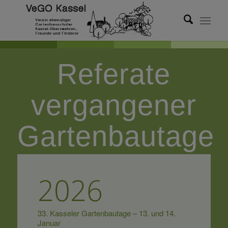
Referate
vergangener
Gartenbautage
2026
33. Kasseler Gartenbautage – 13. und 14.
Januar