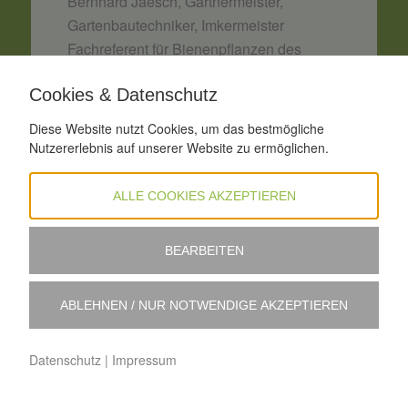
Bernhard Jaesch, Gärtnermeister,
Gartenbautechniker, Imkermeister
Fachreferent für Bienenpflanzen des
Deutschen Berufs-
Cookies & Datenschutz
und Erwerbsimkerbundes e.V. DBIB
Diese Website nutzt Cookies, um das bestmögliche
Download
Nutzererlebnis auf unserer Website zu ermöglichen.
ALLE COOKIES AKZEPTIEREN
2018
BEARBEITEN
ABLEHNEN / NUR NOTWENDIGE AKZEPTIEREN
25. Kasseler Gartenbautage – 16. und 17.
Januar
Datenschutz
|
Impressum
Pilzkrankheiten im Rasen